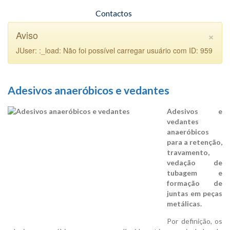
Contactos
×
Aviso
JUser: :_load: Não foi possível carregar usuário com ID: 959
Adesivos anaeróbicos e vedantes
Adesivos e
vedantes
anaeróbicos
para a retenção,
travamento,
vedação de
tubagem e
formação de
juntas em peças
metálicas.
Por definição, os