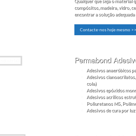
Qualquer que seja o material qu
compósitos, madeira, vidro, ce
encontrar a solução adequada
Contacte-nos hoje mesmo >
Permabond Adesivo
Adesivos anaeróbicos par
Adesivos cianoacrilatos
cola)
Adesivos epóxidos mon
Adesivos acrílicos estru
Poliuretanos MS, Políme
Adesivos de cura por lu