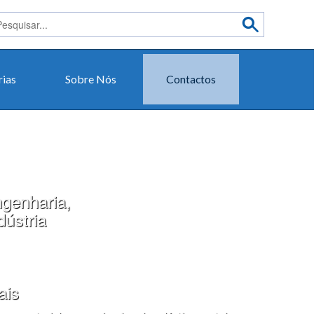
rias
Sobre Nós
Contactos
genharia,
dústria
ais