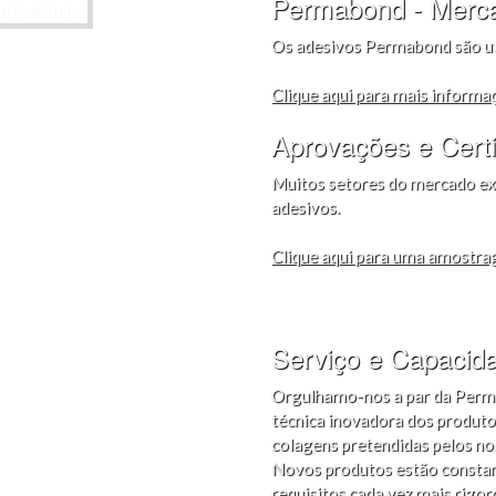
Permabond - Merca
Os adesivos Permabond são uti
Clique aqui para mais informa
Aprovações e Certi
Muitos setores do mercado ex
adesivos.
Clique aqui para uma amostr
Serviço e Capacid
Orgulhamo-nos a par da Permab
técnica inovadora dos produto
colagens pretendidas pelos nos
Novos produtos estão constan
requisitos cada vez mais rigor