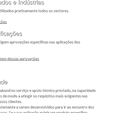
dos e Indústrias
lizados praticamente todos os sectores.
ções
ficações
igem aprovações específicas nas aplicações dos
agem dessas aprovações
ade
ond no serviço e apoio técnico prestado, na capacidade
s de modo a atingir os requisitos mais exigentes nas
sos clientes.
temente a serem desenvolvidos para ir ao encontro dos
osos. Se a sua aplicação exigir um produto específico,